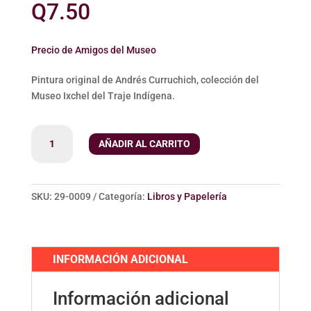
Q
7.50
Precio de Amigos del Museo
Pintura original de Andrés Curruchich, colección del
Museo Ixchel del Traje Indígena.
Tarjeta
AÑADIR AL CARRITO
-
El
Padrino
de
SKU:
29-0009
Categoría:
Libros y Papelería
Casamiento
cantidad
INFORMACIÓN ADICIONAL
Información adicional