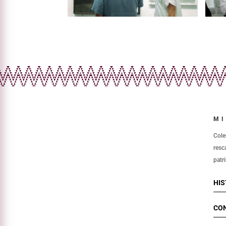
MI
Cole
resc
patr
HIS
CO