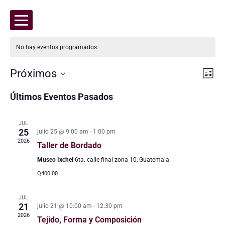
No hay eventos programados.
Nav
Nav
Próximos
Lista
de
de
Selecciona
vis
vist
Últimos Eventos Pasados
la
de
fecha.
Eve
JUL
25
julio 25 @ 9:00 am
-
1:00 pm
2026
Taller de Bordado
Museo Ixchel
6ta. calle final zona 10, Guatemala
Q400.00
JUL
21
julio 21 @ 10:00 am
-
12:30 pm
2026
Tejido, Forma y Composición