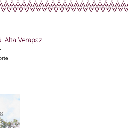
 Alta Verapaz
’
orte