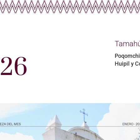
Tamahú,
Poqomchi
026
Huipil y C