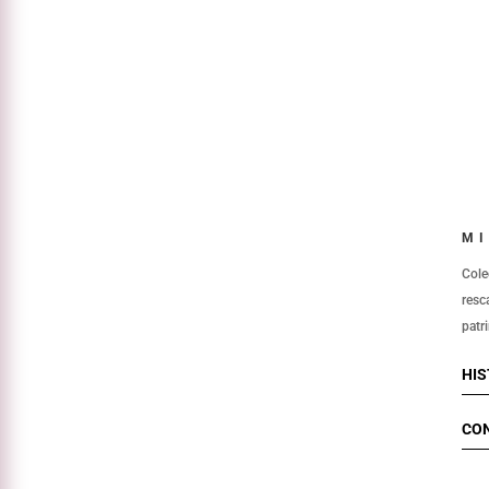
MI
Cole
resc
patr
HIS
CO