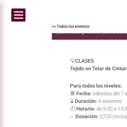
Tejido de Telar de Ci
<< Todos los eventos
junio 7, 2025 @ 9:00 am
-
junio 28, 20
💡
CLASES
Tejido en Telar de Cintur
Para todos los niveles:
📆
Fecha:
sábados del 7 a
⌛️
Duración:
4 sesiones
🕘
Horario:
de 9:00 a 13:
✅
Donación:
Q720 (incluy