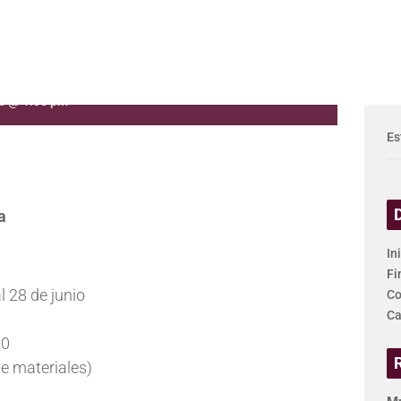
ntura
25 @ 1:00 pm
Es
a
In
Fi
l 28 de junio
Co
Ca
00
e materiales)