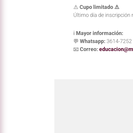
⚠️
Cupo limitado ⚠️
Último día de inscripción 
ℹ️
Mayor información:
💬
Whatsapp:
3614-7252
📧
Correo:
educacion@mu