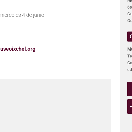
Mu
6t
Gu
miércoles 4 de junio
Gu
seoixchel.org
Mu
Te
Co
ed