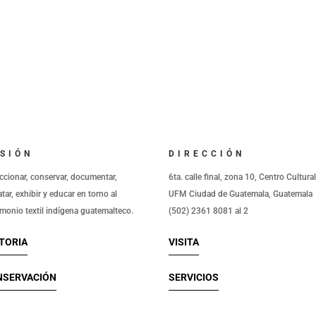
SIÓN
DIRECCIÓN
ccionar, conservar, documentar,
6ta. calle final, zona 10, Centro Cultura
atar, exhibir y educar en torno al
UFM Ciudad de Guatemala, Guatemala
imonio textil indígena guatemalteco.
(502) 2361 8081 al 2
TORIA
VISITA
NSERVACIÓN
SERVICIOS