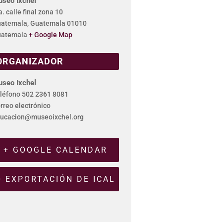
seo Ixchel
a. calle final zona 10
atemala
,
Guatemala
01010
atemala
+ Google Map
ORGANIZADOR
seo Ixchel
léfono
502 2361 8081
rreo electrónico
ucacion@museoixchel.org
+ GOOGLE CALENDAR
+ EXPORTACIÓN DE ICAL