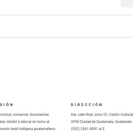
SIÓN
DIRECCIÓN
ccionar, conservar, documentar,
6ta. calle final, zona 10, Centro Cultura
atar, exhibir y educar en torno al
UFM Ciudad de Guatemala, Guatemala
imonio textil indígena guatemalteco.
(502) 2361 8081 al 2