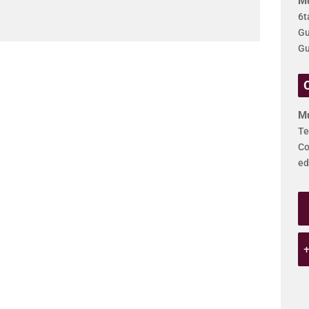
Mu
6t
Gu
Gu
Mu
Te
Co
ed