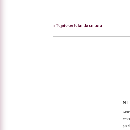
«
Tejido en telar de cintura
MI
Cole
resc
patr