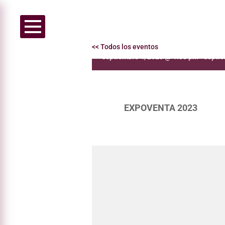
FUNDECAN – Arte por
<< Todos los eventos
septiembre 4, 2023 @ 1:00 pm
-
septie
EXPOVENTA 2023