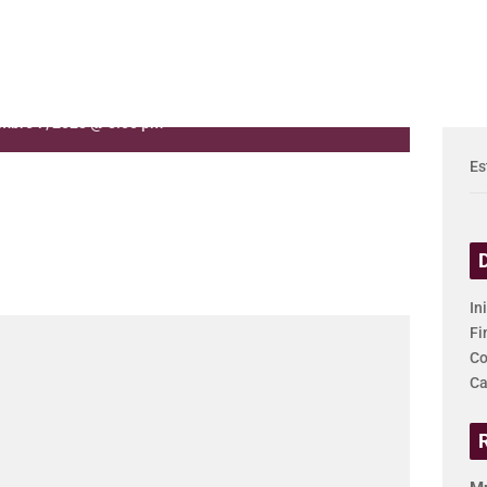
 la Vida
mbre 7, 2023 @ 3:00 pm
Es
In
Fi
Co
Ca