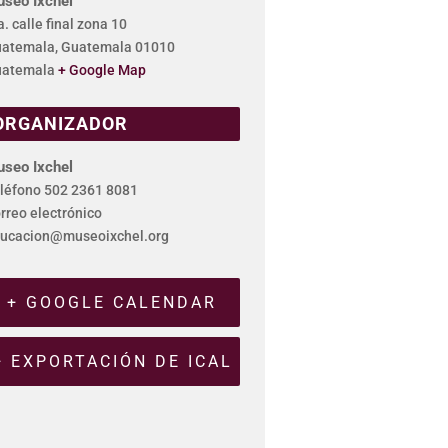
seo Ixchel
a. calle final zona 10
atemala
,
Guatemala
01010
atemala
+ Google Map
ORGANIZADOR
seo Ixchel
léfono
502 2361 8081
rreo electrónico
ucacion@museoixchel.org
+ GOOGLE CALENDAR
+ EXPORTACIÓN DE ICAL